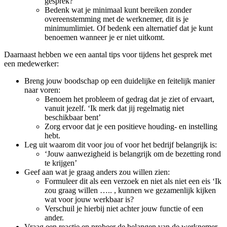
gesprek?
Bedenk wat je minimaal kunt bereiken zonder
overeenstemming met de werknemer, dit is je
minimumlimiet. Of bedenk een alternatief dat je kunt
benoemen wanneer je er niet uitkomt.
Daarnaast hebben we een aantal tips voor tijdens het gesprek met
een medewerker:
Breng jouw boodschap op een duidelijke en feitelijk manier
naar voren:
Benoem het probleem of gedrag dat je ziet of ervaart,
vanuit jezelf. ‘Ik merk dat jij regelmatig niet
beschikbaar bent’
Zorg ervoor dat je een positieve houding- en instelling
hebt.
Leg uit waarom dit voor jou of voor het bedrijf belangrijk is:
‘Jouw aanwezigheid is belangrijk om de bezetting rond
te krijgen’
Geef aan wat je graag anders zou willen zien:
Formuleer dit als een verzoek en niet als niet een eis ‘Ik
zou graag willen ….. , kunnen we gezamenlijk kijken
wat voor jouw werkbaar is?
Verschuil je hierbij niet achter jouw functie of een
ander.
Vraag een reactie en probeer de belangen van de werknemer