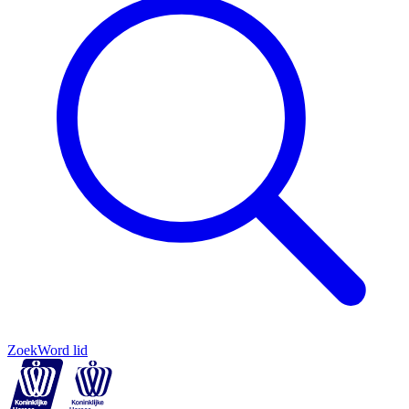
Zoek
Word lid