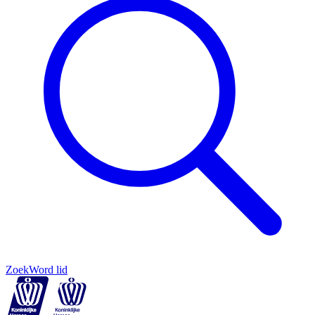
Zoek
Word lid