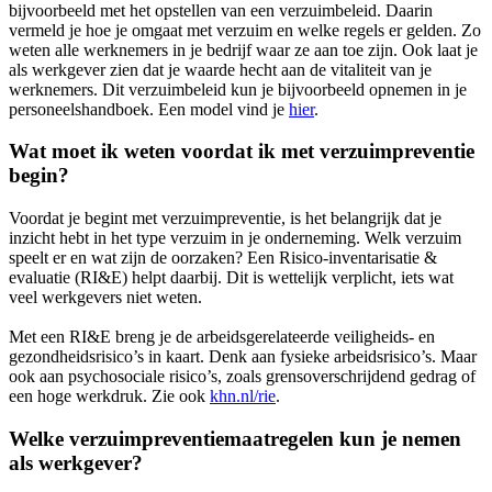
bijvoorbeeld met het opstellen van een verzuimbeleid. Daarin
vermeld je hoe je omgaat met verzuim en welke regels er gelden. Zo
weten alle werknemers in je bedrijf waar ze aan toe zijn. Ook laat je
als werkgever zien dat je waarde hecht aan de vitaliteit van je
werknemers. Dit verzuimbeleid kun je bijvoorbeeld opnemen in je
personeelshandboek. Een model vind je
hier
.
Wat moet ik weten voordat ik met verzuimpreventie
begin?
Voordat je begint met verzuimpreventie, is het belangrijk dat je
inzicht hebt in het type verzuim in je onderneming. Welk verzuim
speelt er en wat zijn de oorzaken? Een Risico-inventarisatie &
evaluatie (RI&E) helpt daarbij. Dit is wettelijk verplicht, iets wat
veel werkgevers niet weten.
Met een RI&E breng je de arbeidsgerelateerde veiligheids- en
gezondheidsrisico’s in kaart. Denk aan fysieke arbeidsrisico’s. Maar
ook aan psychosociale risico’s, zoals grensoverschrijdend gedrag of
een hoge werkdruk. Zie ook
khn.nl/rie
.
Welke verzuimpreventiemaatregelen kun je nemen
als werkgever?