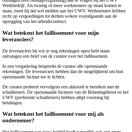
ontslagen (een ontslagvergunning) aan te vragen bij het UWV
Werkbedrijf. Als twintig of meer werknemers op straat komen te
staan, moet hij dat wel melden aan het UWV. Werknemers hebben
recht op vergoedingen tot dertien weken voorafgaande aan de
opzegging van het arbeidscontract.
Wat betekent het faillissement voor mijn
leveranciers?
De leveranciers bij wie je nog rekeningen open hebt staan
ontvangen een brief van de curator over het faillissement.
In een vergadering bespreekt de curator alle openstaande
rekeningen. De leveranciers hebben dan de mogelijkheid om hun
openstaande factuur toe te lichten.
De curator probeert vervolgens een akkoord te bereiken met de
schuldeisers. De openstaande facturen van de Belastingdienst en het
UWV (preferente schuldeisers) hebben altijd voorrang bij
betalingen.
Wat betekent het faillissement voor mij als
ondernemer?
Het faillissement van jouw bedrijf heeft natuurlijk ook een grote