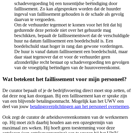
schadevergoeding bij een tussentijdse beëindiging door
faillissement. Zo kan afgesproken worden dat de huurder
ingeval van faillissement gehouden is de schade als gevolg
daarvan te vergoeden.
Om de verhuurder tegemoet te komen voor het feit dat hij
gedurende deze periode niet over het gehuurde mag
beschikken, bepaalt de faillissementswet dat de verschuldigde
huur na datum faillissement een boedelschuld is. Een
boedelschuld staat hoger in rang dan gewone vorderingen.
De huur is vanaf datum faillissement een boedelschuld, maar
daar staat tegenover dat er voor de verhuurder geen
afzonderlijke recht bestaat op schadevergoeding ten gevolgen
van de vroegtijdig beëindigen van de huurovereenkomst.
Wat betekent het faillissement voor mijn personeel?
De curator bepaalt of je de bedrijfsvoering direct moet stop zetten, of
dat deze nog kan doorgaan. Bij een faillissement kan er sprake zijn
van een blijvende betalingsonmacht. Mogelijk kan het UWV een
deel van jouw
betalingsverplichtingen aan het personeel overnemen
.
Ook zegt de curator de arbeidsovereenkomsten van de werknemers
op. Hij moet zich daarbij houden aan een opzegtermijn van
maximaal zes weken. Hij hoeft geen toestemming voor deze