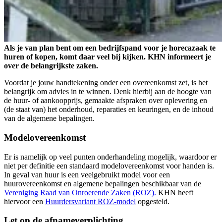
Als je van plan bent om een bedrijfspand voor je horecazaak te
huren of kopen, komt daar veel bij kijken. KHN informeert je
over de belangrijkste zaken.
Voordat je jouw handtekening onder een overeenkomst zet, is het
belangrijk om advies in te winnen. Denk hierbij aan de hoogte van
de huur- of aankoopprijs, gemaakte afspraken over oplevering en
(de staat van) het onderhoud, reparaties en keuringen, en de inhoud
van de algemene bepalingen.
Modelovereenkomst
Er is namelijk op veel punten onderhandeling mogelijk, waardoor er
niet per definitie een standaard modelovereenkomst voor handen is.
In geval van huur is een veelgebruikt model voor een
huurovereenkomst en algemene bepalingen beschikbaar van de
Vereniging Raad van Onroerende Zaken (ROZ).
KHN heeft
hiervoor een
Huurdersvariant ROZ-model
opgesteld.
Let op de afnameverplichting