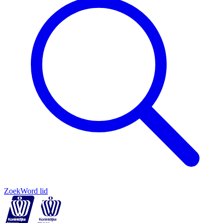
Zoek
Word lid