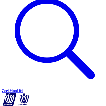
Zoek
Word lid