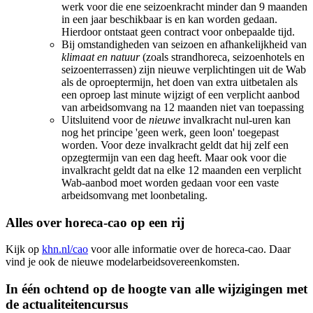
werk voor die ene seizoenkracht minder dan 9 maanden
in een jaar beschikbaar is en kan worden gedaan.
Hierdoor ontstaat geen contract voor onbepaalde tijd.
Bij omstandigheden van seizoen en afhankelijkheid van
klimaat en natuur
(zoals strandhoreca, seizoenhotels en
seizoenterrassen) zijn nieuwe verplichtingen uit de Wab
als de oproeptermijn, het doen van extra uitbetalen als
een oproep last minute wijzigt of een verplicht aanbod
van arbeidsomvang na 12 maanden niet van toepassing
Uitsluitend voor de
nieuwe
invalkracht nul-uren kan
nog het principe 'geen werk, geen loon' toegepast
worden. Voor deze invalkracht geldt dat hij zelf een
opzegtermijn van een dag heeft. Maar ook voor die
invalkracht geldt dat na elke 12 maanden een verplicht
Wab-aanbod moet worden gedaan voor een vaste
arbeidsomvang met loonbetaling.
Alles over horeca-cao op een rij
Kijk op
khn.nl/cao
voor alle informatie over de horeca-cao. Daar
vind je ook de nieuwe modelarbeidsovereenkomsten.
In één ochtend op de hoogte van alle wijzigingen met
de actualiteitencursus