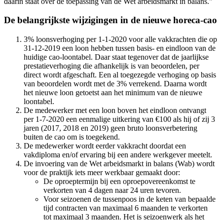
daarin staat over de toepassing van de Wet arbeidsmarkt in balans."
De belangrijkste wijzigingen in de nieuwe horeca-cao
3% loonsverhoging per 1-1-2020 voor alle vakkrachten die op
31-12-2019 een loon hebben tussen basis- en eindloon van de
huidige cao-loontabel. Daar staat tegenover dat de jaarlijkse
prestatieverhoging die afhankelijk is van beoordelen, per
direct wordt afgeschaft. Een al toegezegde verhoging op basis
van beoordelen wordt met de 3% verrekend. Daarna wordt
het nieuwe loon getoetst aan het minimum van de nieuwe
loontabel.
De medewerker met een loon boven het eindloon ontvangt
per 1-7-2020 een eenmalige uitkering van €100 als hij of zij 3
jaren (2017, 2018 en 2019) geen bruto loonsverbetering
buiten de cao om is toegekend.
De medewerker wordt eerder vakkracht doordat een
vakdiploma en/of ervaring bij een andere werkgever meetelt.
De invoering van de Wet arbeidsmarkt in balans (Wab) wordt
voor de praktijk iets meer werkbaar gemaakt door:
De oproeptermijn bij een oproepovereenkomst te
verkorten van 4 dagen naar 24 uren tevoren.
Voor seizoenen de tussenpoos in de keten van bepaalde
tijd contracten van maximaal 6 maanden te verkorten
tot maximaal 3 maanden. Het is seizoenwerk als het