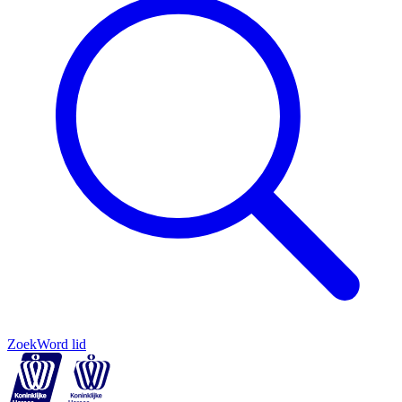
Zoek
Word lid