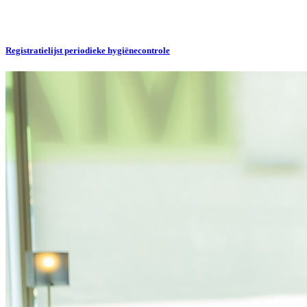
Registratielijst periodieke hygiënecontrole