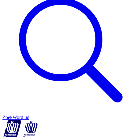
Zoek
Word lid