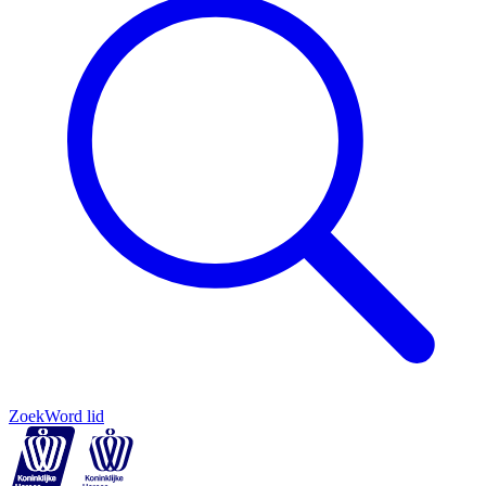
Zoek
Word lid