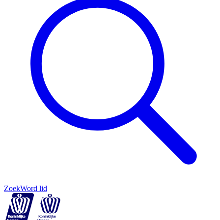
Zoek
Word lid