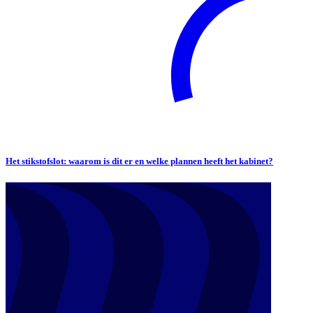
Het stikstofslot: waarom is dit er en welke plannen heeft het kabinet?