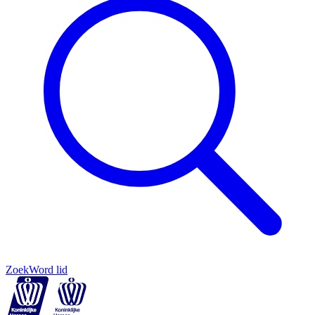
Zoek
Word lid