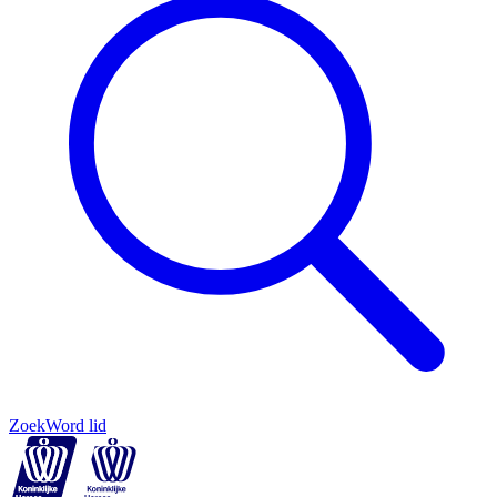
Zoek
Word lid