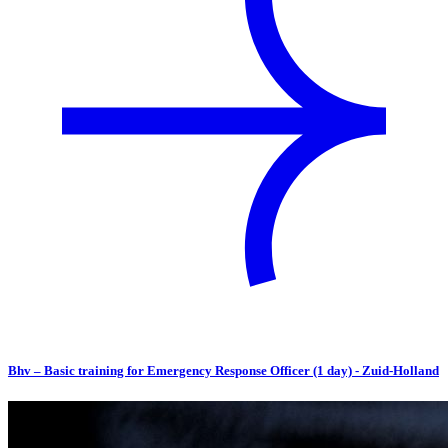
Bhv – Basic training for Emergency Response Officer (1 day) - Zuid-Holland