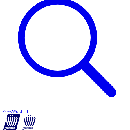
Zoek
Word lid